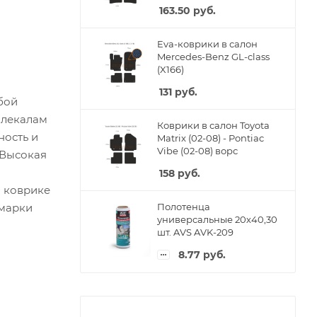
163.50
руб.
Eva-коврики в салон
Mercedes-Benz GL-class
(X166)
131
руб.
бой
 лекалам
Коврики в салон Toyota
ность и
Matrix (02-08) - Pontiac
Vibe (02-08) ворс
 Высокая
158
руб.
м коврике
 марки
Полотенца
универсальные 20х40,30
шт. AVS AVK-209
8.77
руб.