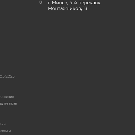
г. Минск, 4-й переулок
Монтажников, 13
05.2025
бращения
ащите прав
твии
говли и