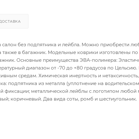
ДОСТАВКА
 в салон без подпятника и лейбла. Можно приобрести лю
 а также в багажник. Модельные коврики изготовлены по
гажник. Основные преимущества ЭВА-полимера: Эластич
атурный диапазон от -70 до +80 градусов по Цельсию.
сивным средам. Химическая инертность и нетаксичность,
ка: подпятника из металла (уплотнение на водительско
ой фиксации; металлической лейблы с логотипом любой
ый; коричневый. Два вида соты, ромб и шестиугольник.