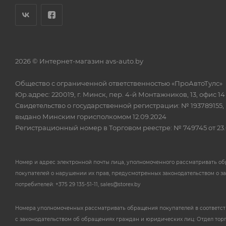
2026 © Интернет-магазин avs-auto.by
Общество с ограниченной ответственностью «ПроАвтоТулс»
Юр.адрес: 220019, г. Минск, пер. 4-й Монтажников, 13, офис 14
Свидетельство о государственной регистрации: № 193789155,
выдано Минским горисполкомом 12.09.2024
Регистрационный номер в Торговом реестре: № 749745 от 23.
Номер и адрес электронной почты лица, уполномоченного рассматривать о
покупателей о нарушении их прав, предусмотренных законодательством о з
потребителей: +375 29 135-51-11, sales@storex.by
Номера уполномоченных рассматривать обращения покупателей в соответс
с законодательством об обращениях граждан и юридических лиц: Отдел тор