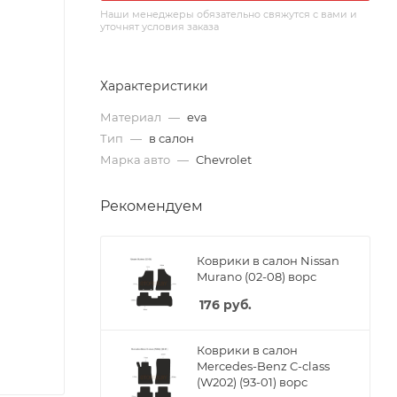
Наши менеджеры обязательно свяжутся с вами и
уточнят условия заказа
Характеристики
Материал
—
eva
Тип
—
в салон
Марка авто
—
Chevrolet
Рекомендуем
Коврики в салон Nissan
Murano (02-08) ворс
176
руб.
Коврики в салон
Mercedes-Benz C-class
(W202) (93-01) ворс