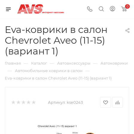
0
Eva-коврики в салон
Chevrolet Aveo (11-15)
(вариант 1)
—
—
—
Главная
Каталог
Автоаксессуары
Автоковрики
—
—
Автомобильные коврики в салон
Eva-коврики в салон Chevrolet Aveo (11-15) (вариант 1)
Артикул:
kse0243