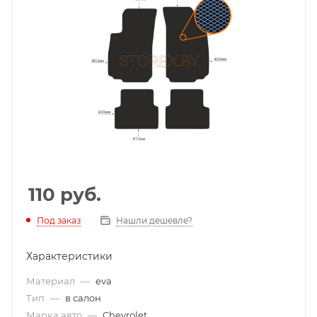
110
руб.
Под заказ
Нашли дешевле?
Характеристики
Материал
—
eva
Тип
—
в салон
Марка авто
—
Chevrolet