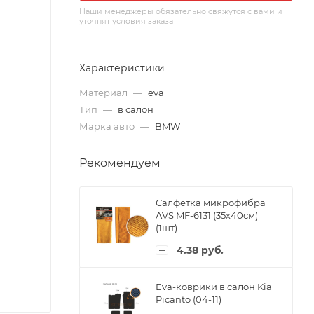
Наши менеджеры обязательно свяжутся с вами и
уточнят условия заказа
Характеристики
Материал
—
eva
Тип
—
в салон
Марка авто
—
BMW
Рекомендуем
Салфетка микрофибра
AVS MF-6131 (35х40см)
(1шт)
4.38
руб.
Eva-коврики в салон Kia
Picanto (04-11)