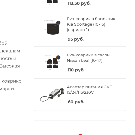
113.50
руб.
Eva-коврик в багажник
Kia Sportage (10-16)
(вариант 1)
95
руб.
бой
 лекалам
Eva-коврики в салон
ность и
Nissan Leaf (10-17)
 Высокая
110
руб.
м коврике
Адаптер питания GVE
 марки
12/24/115/230V
60
руб.