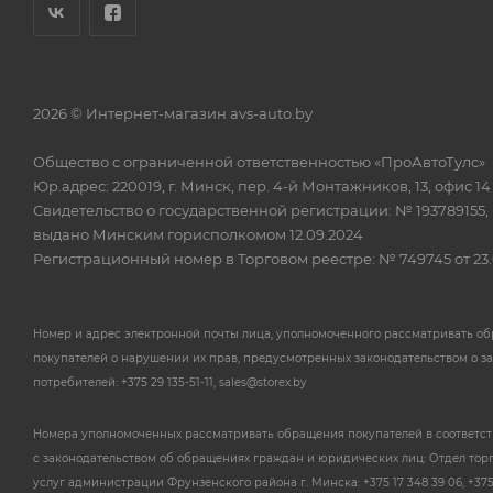
2026 © Интернет-магазин avs-auto.by
Общество с ограниченной ответственностью «ПроАвтоТулс»
Юр.адрес: 220019, г. Минск, пер. 4-й Монтажников, 13, офис 14
Свидетельство о государственной регистрации: № 193789155,
выдано Минским горисполкомом 12.09.2024
Регистрационный номер в Торговом реестре: № 749745 от 23.
Номер и адрес электронной почты лица, уполномоченного рассматривать о
покупателей о нарушении их прав, предусмотренных законодательством о з
потребителей: +375 29 135-51-11, sales@storex.by
Номера уполномоченных рассматривать обращения покупателей в соответс
с законодательством об обращениях граждан и юридических лиц: Отдел тор
услуг администрации Фрунзенского района г. Минска: +375 17 348 39 06, +375 