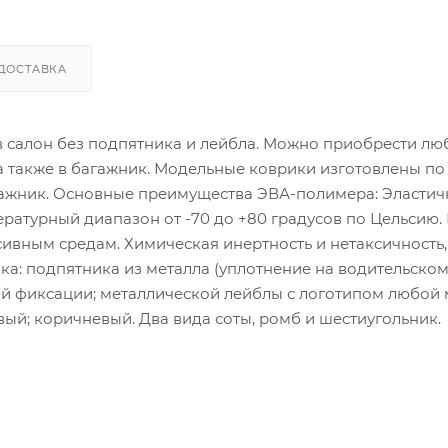
ДОСТАВКА
 в салон без подпятника и лейбла. Можно приобрести лю
 а также в багажник. Модельные коврики изготовлены по
гажник. Основные преимущества ЭВА-полимера: Эластич
атурный диапазон от -70 до +80 градусов по Цельсию.
сивным средам. Химическая инертность и нетаксичность,
ка: подпятника из металла (уплотнение на водительско
ой фиксации; металлической лейблы с логотипом любой
ый; коричневый. Два вида соты, ромб и шестиугольник.