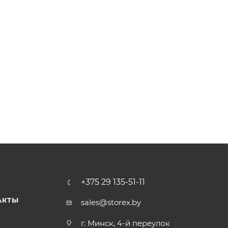
+375 29 135-51-11
АКТЫ
sales@storex.by
г. Минск, 4-й переулок