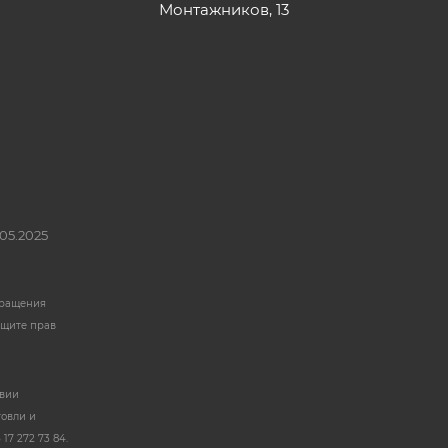
Монтажников, 13
05.2025
бращения
ащите прав
твии
говли и
17 272 73 84.