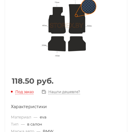
118.50
руб.
Под заказ
Нашли дешевле?
Характеристики
Материал
—
eva
Тип
—
в салон
Марка авто
—
BMW