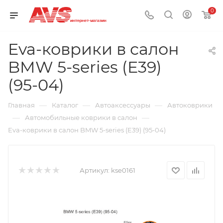
0
Eva-коврики в салон
BMW 5-series (E39)
(95-04)
—
—
—
Главная
Каталог
Автоаксессуары
Автоковрики
—
—
Автомобильные коврики в салон
Eva-коврики в салон BMW 5-series (E39) (95-04)
Артикул:
kse0161