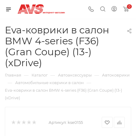
0
Eva-коврики в салон
BMW 4-series (F36)
(Gran Coupe) (13-)
(xDrive)
—
—
—
Главная
Каталог
Автоаксессуары
Автоковрики
—
—
Автомобильные коврики в салон
Eva-коврики в салон BMW 4-series (F36) (Gran Coupe) (13-)
(xDrive)
Артикул:
kse0155