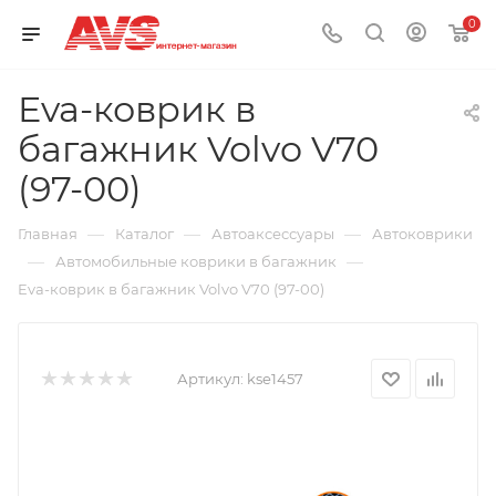
0
Eva-коврик в
багажник Volvo V70
(97-00)
—
—
—
Главная
Каталог
Автоаксессуары
Автоковрики
—
—
Автомобильные коврики в багажник
Eva-коврик в багажник Volvo V70 (97-00)
Артикул:
kse1457