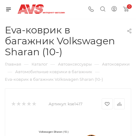
0
Eva-коврик в
багажник Volkswagen
Sharan (10-)
—
—
—
Главная
Каталог
Автоаксессуары
Автоковрики
—
—
Автомобильные коврики в багажник
Eva-коврик в багажник Volkswagen Sharan (10-)
Артикул:
kse1417