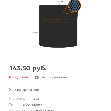
143.50
руб.
Под заказ
Нашли дешевле?
Характеристики
Материал
—
eva
Тип
—
в багажник
Марка авто
—
Volkswagen