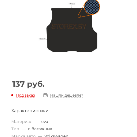
137
руб.
Под заказ
Нашли дешевле?
Характеристики
Материал
—
eva
Тип
—
в багажник
Марка авто
—
Volkswagen