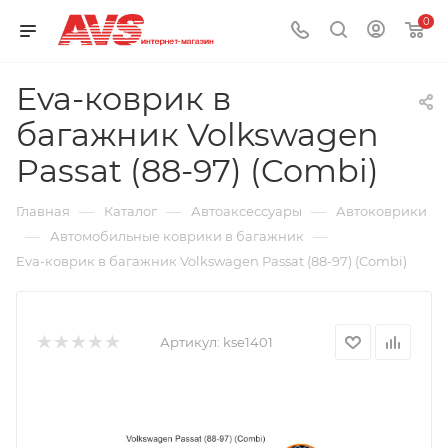
0
Eva-коврик в
багажник Volkswagen
Passat (88-97) (Combi)
—
—
—
Главная
Каталог
Автоаксессуары
Автоковрики
—
—
Автомобильные коврики в багажник
Eva-коврик в багажник Volkswagen Passat (88-97) (Combi)
Артикул:
kse1401