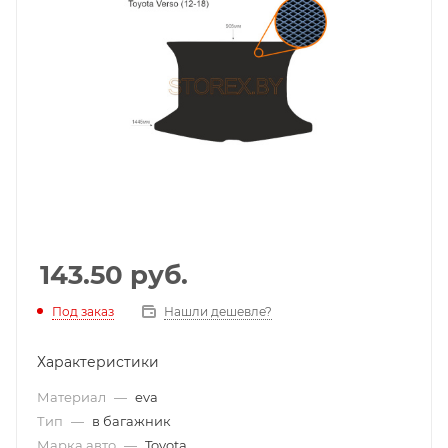
143.50
руб.
Под заказ
Нашли дешевле?
Характеристики
Материал
—
eva
Тип
—
в багажник
Марка авто
—
Toyota