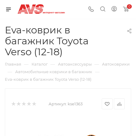
0
Eva-коврик в
багажник Toyota
Verso (12-18)
—
—
—
Главная
Каталог
Автоаксессуары
Автоковрики
—
—
Автомобильные коврики в багажник
Eva-коврик в багажник Toyota Verso (12-18)
Артикул:
kse1363