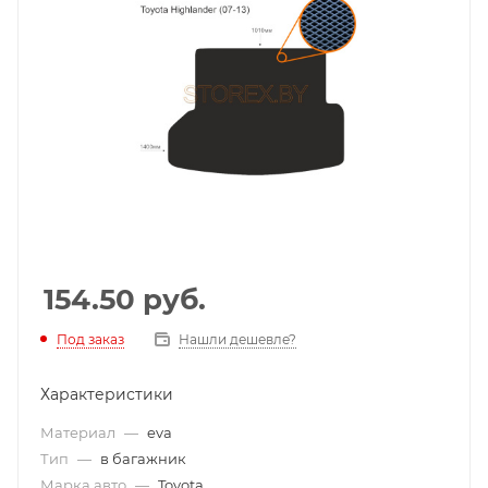
154.50
руб.
Под заказ
Нашли дешевле?
Характеристики
Материал
—
eva
Тип
—
в багажник
Марка авто
—
Toyota