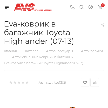
0
Eva-коврик в
багажник Toyota
Highlander (07-13)
—
—
—
Главная
Каталог
Автоаксессуары
Автоковрики
—
—
Автомобильные коврики в багажник
Eva-коврик в багажник Toyota Highlander (07-13)
Артикул:
kse1309