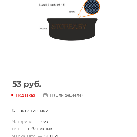
53
руб.
Под заказ
Нашли дешевле?
Характеристики
Материал
—
eva
Тип
—
в багажник
Марка авто
—
Suzuki