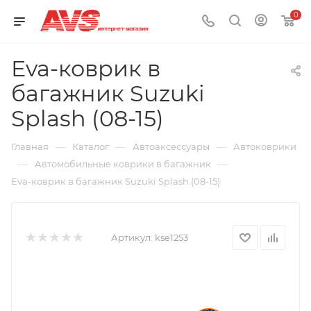
0
Eva-коврик в
багажник Suzuki
Splash (08-15)
—
—
—
Главная
Каталог
Автоаксессуары
Автоковрики
—
—
Автомобильные коврики в багажник
Eva-коврик в багажник Suzuki Splash (08-15)
Артикул:
kse1253