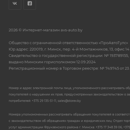
2026 © Интернет-магазин avs-auto.by
Общество с ограниченной ответственностью «ПроАвтоТулс»
Юр.адрес: 220019, г. Минск, пер. 4-й Монтажников, 13, офис 14
Свидетельство о государственной регистрации: № 193789155,
выдано Минским горисполкомом 12.09.2024
Регистрационный номер в Торговом реестре: № 749745 от 23.
Номер и адрес электронной почты лица, уполномоченного рассматривать о
покупателей о нарушении их прав, предусмотренных законодательством о з
потребителей: +375 29 135-51-11, sales@storex.by
Номера уполномоченных рассматривать обращения покупателей в соответс
с законодательством об обращениях граждан и юридических лиц: Отдел тор
услуг администрации Фрунзенского района г. Минска: +375 17 348 39 06, +375 