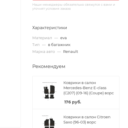
Наши менеджеры обязательно свяжутся с вами и
уточнят условия заказа
Характеристики
Материал
—
eva
Тип
—
в багажник
Марка авто
—
Renault
Рекомендуем
Коврики в салон
Mercedes-Benz E-class
(C207) (09-16) (Coupe) ворс
176
руб.
Коврики в салон Citroen
Saxo (96-03) ворс