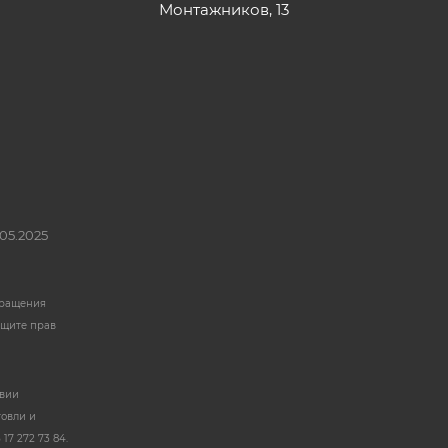
Монтажников, 13
05.2025
бращения
ащите прав
твии
говли и
17 272 73 84.