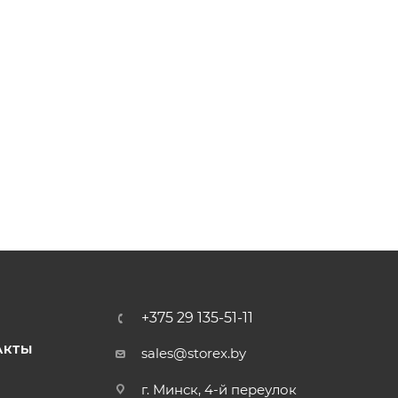
+375 29 135-51-11
АКТЫ
sales@storex.by
г. Минск, 4-й переулок