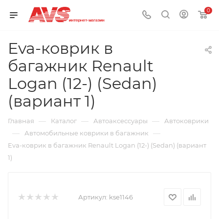
0
Eva-коврик в
багажник Renault
Logan (12-) (Sedan)
(вариант 1)
—
—
—
Главная
Каталог
Автоаксессуары
Автоковрики
—
—
Автомобильные коврики в багажник
Eva-коврик в багажник Renault Logan (12-) (Sedan) (вариант
1)
Артикул:
kse1146