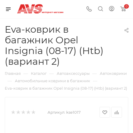
0
Eva-коврик в
багажник Opel
Insignia (08-17) (Htb)
(вариант 2)
—
—
—
Главная
Каталог
Автоаксессуары
Автоковрики
—
—
Автомобильные коврики в багажник
Eva-коврик в багажник Opel Insignia (08-17) (Htb) (вариант 2)
Артикул:
kse1017