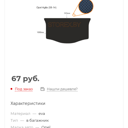
67
руб.
Под заказ
Нашли дешевле?
Характеристики
Материал
—
eva
Тип
—
в багажник
Марка авто
—
Opel