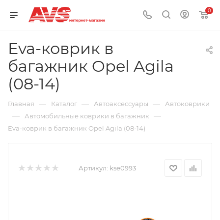
0
Eva-коврик в
багажник Opel Agila
(08-14)
—
—
—
Главная
Каталог
Автоаксессуары
Автоковрики
—
—
Автомобильные коврики в багажник
Eva-коврик в багажник Opel Agila (08-14)
Артикул:
kse0993