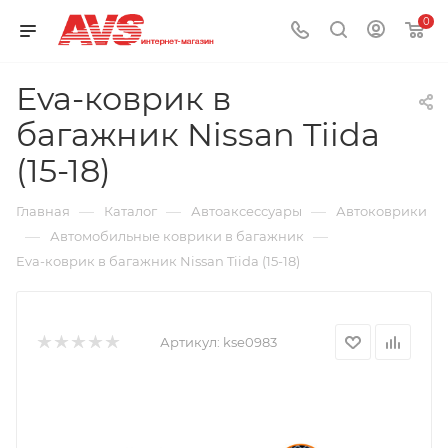
0
Eva-коврик в
багажник Nissan Tiida
(15-18)
—
—
—
Главная
Каталог
Автоаксессуары
Автоковрики
—
—
Автомобильные коврики в багажник
Eva-коврик в багажник Nissan Tiida (15-18)
Артикул:
kse0983