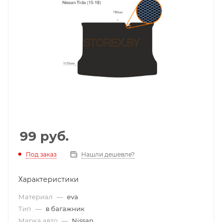
99
руб.
Под заказ
Нашли дешевле?
Характеристики
Материал
—
eva
Тип
—
в багажник
Марка авто
—
Nissan