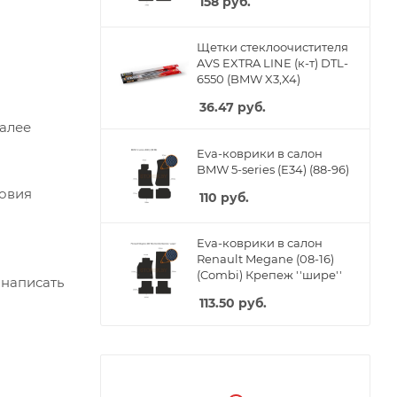
158
руб.
Щетки стеклоочистителя
AVS EXTRA LINE (к-т) DTL-
6550 (BMW X3,X4)
36.47
руб.
Далее
Eva-коврики в салон
BMW 5-series (E34) (88-96)
ловия
110
руб.
Eva-коврики в салон
Renault Megane (08-16)
(Combi) Крепеж ''шире''
 написать
113.50
руб.