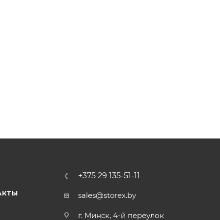
+375 29 135-51-11
АКТЫ
sales@storex.by
г. Минск, 4-й переулок