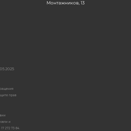
Монтажников, 13
05.2025
бращения
ащите прав
твии
говли и
17 272 73 84.