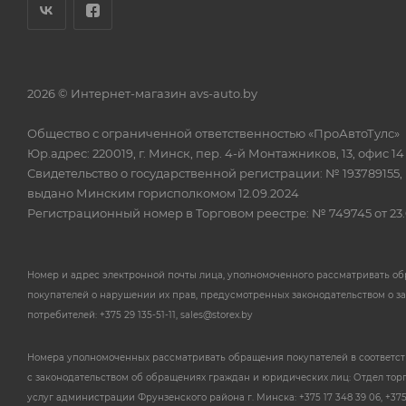
2026 © Интернет-магазин avs-auto.by
Общество с ограниченной ответственностью «ПроАвтоТулс»
Юр.адрес: 220019, г. Минск, пер. 4-й Монтажников, 13, офис 14
Свидетельство о государственной регистрации: № 193789155,
выдано Минским горисполкомом 12.09.2024
Регистрационный номер в Торговом реестре: № 749745 от 23.
Номер и адрес электронной почты лица, уполномоченного рассматривать о
покупателей о нарушении их прав, предусмотренных законодательством о з
потребителей: +375 29 135-51-11, sales@storex.by
Номера уполномоченных рассматривать обращения покупателей в соответс
с законодательством об обращениях граждан и юридических лиц: Отдел тор
услуг администрации Фрунзенского района г. Минска: +375 17 348 39 06, +375 