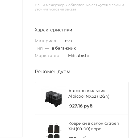
Наши менеджеры обязательно свяжутся с вами и
уточнят условия заказа
Характеристики
Материал
—
eva
Тип
—
в багажник
Марка авто
—
Mitsubishi
Рекомендуем
Автохолодильник
Alpicool NX52 (12/24)
927.16
руб.
Коврики в салон Citroen
XM (89-00) ворс