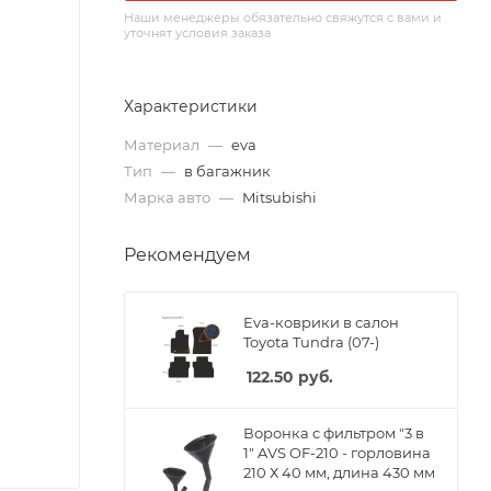
Наши менеджеры обязательно свяжутся с вами и
уточнят условия заказа
Характеристики
Материал
—
eva
Тип
—
в багажник
Марка авто
—
Mitsubishi
Рекомендуем
Eva-коврики в салон
Toyota Tundra (07-)
122.50
руб.
Воронка с фильтром "3 в
1" AVS OF-210 - горловина
210 Х 40 мм, длина 430 мм