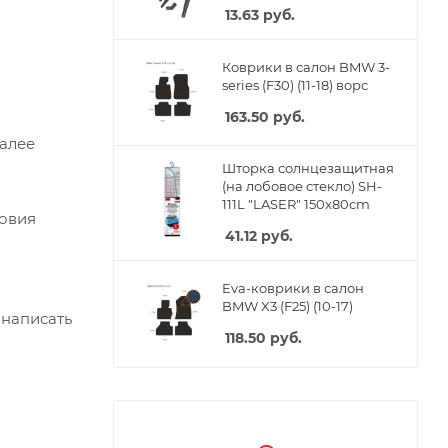
13.63
руб.
Коврики в салон BMW 3-
series (F30) (11-18) ворс
163.50
руб.
Далее
Шторка солнцезащитная
(на лобовое стекло) SH-
111L "LASER" 150x80cm
ловия
41.12
руб.
Eva-коврики в салон
BMW X3 (F25) (10-17)
 написать
118.50
руб.