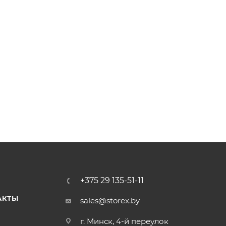
+375 29 135-51-11
АКТЫ
sales@storex.by
г. Минск, 4-й переулок