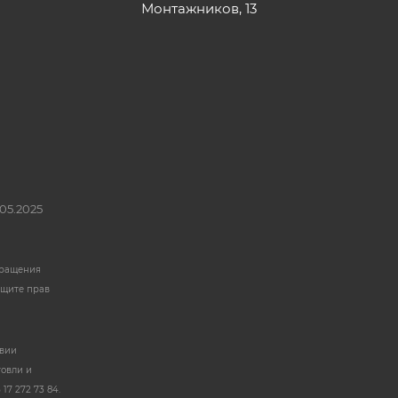
Монтажников, 13
05.2025
бращения
ащите прав
твии
говли и
17 272 73 84.