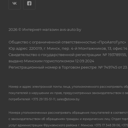
2026 © Интернет-магазин avs-auto.by
Общество с ограниченной ответственностью «ПроАвтоТулс»
Юр.адрес: 220019, г. Минск, пер. 4-й Монтажников, 13, офис 14
Свидетельство о государственной регистрации: № 193789155,
выдано Минским горисполкомом 12.09.2024
Регистрационный номер в Торговом реестре: № 749745 от 23.
Номер и адрес электронной почты лица, уполномоченного рассматривать о
покупателей о нарушении их прав, предусмотренных законодательством о з
потребителей: +375 29 135-51-11, sales@storex.by
Номера уполномоченных рассматривать обращения покупателей в соответс
с законодательством об обращениях граждан и юридических лиц: Отдел тор
услуг администрации Фрунзенского района г. Минска: +375 17 348 39 06, +375 