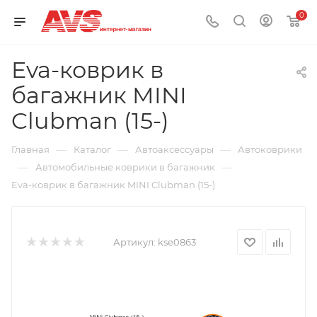
0
Eva-коврик в
багажник MINI
Clubman (15-)
—
—
—
Главная
Каталог
Автоаксессуары
Автоковрики
—
—
Автомобильные коврики в багажник
Eva-коврик в багажник MINI Clubman (15-)
Артикул:
kse0863