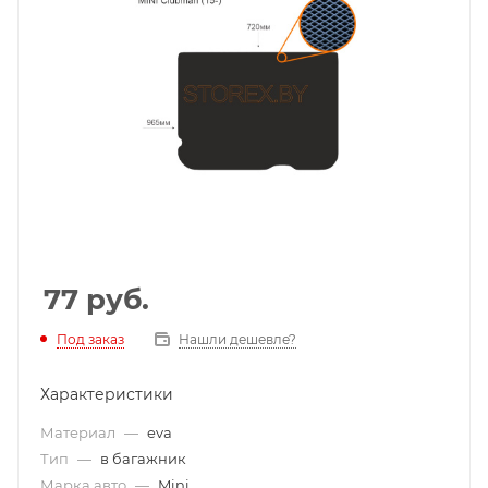
77
руб.
Под заказ
Нашли дешевле?
Характеристики
Материал
—
eva
Тип
—
в багажник
Марка авто
—
Mini