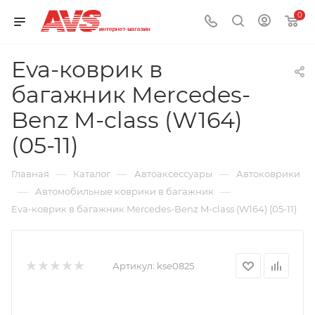
0
Eva-коврик в
багажник Mercedes-
Benz M-class (W164)
(05-11)
—
—
—
Главная
Каталог
Автоаксессуары
Автоковрики
—
—
Автомобильные коврики в багажник
Eva-коврик в багажник Mercedes-Benz M-class (W164) (05-11)
Артикул:
kse0825