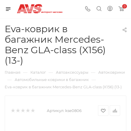
0
Eva-коврик в
багажник Mercedes-
Benz GLA-class (X156)
(13-)
—
—
—
Главная
Каталог
Автоаксессуары
Автоковрики
—
—
Автомобильные коврики в багажник
Eva-коврик в багажник Mercedes-Benz GLA-class (X156) (13-)
Артикул:
kse0806