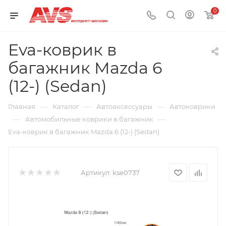
0
Eva-коврик в
багажник Mazda 6
(12-) (Sedan)
—
—
—
Главная
Каталог
Автоаксессуары
Автоковрики
—
—
Автомобильные коврики в багажник
Eva-коврик в багажник Mazda 6 (12-) (Sedan)
Артикул:
kse0737