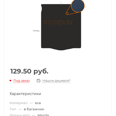
129.50
руб.
Под заказ
Нашли дешевле?
Характеристики
Материал
—
eva
Тип
—
в багажник
Марка авто
—
Mazda