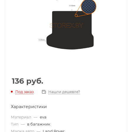
136
руб.
Под заказ
Нашли дешевле?
Характеристики
Материал
—
eva
Тип
—
в багажник
Марка авто
—
Land Rover