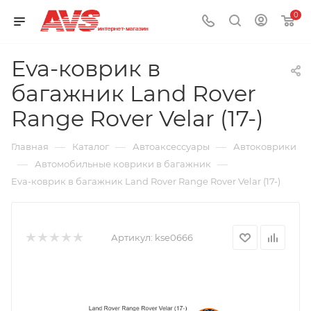
0
Eva-коврик в
багажник Land Rover
Range Rover Velar (17-)
—
—
—
Главная
Каталог
Автоаксессуары
Автоковрики
—
—
Автомобильные коврики в багажник
Eva-коврик в багажник Land Rover Range Rover Velar (17-)
Артикул:
kse0666