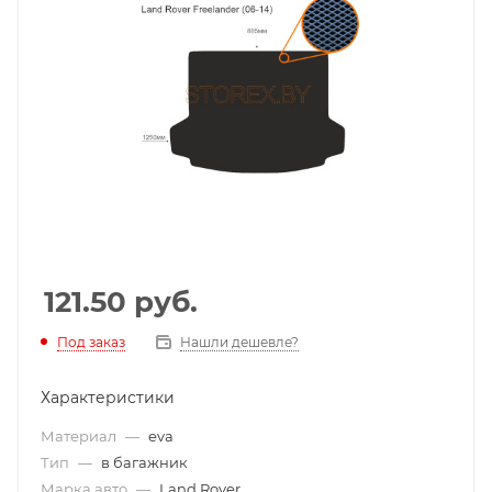
121.50
руб.
Под заказ
Нашли дешевле?
Характеристики
Материал
—
eva
Тип
—
в багажник
Марка авто
—
Land Rover