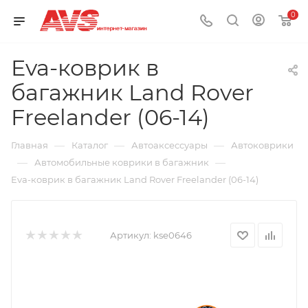
0
Eva-коврик в
багажник Land Rover
Freelander (06-14)
—
—
—
Главная
Каталог
Автоаксессуары
Автоковрики
—
—
Автомобильные коврики в багажник
Eva-коврик в багажник Land Rover Freelander (06-14)
Артикул:
kse0646