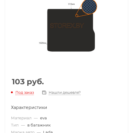
103
руб.
Под заказ
Нашли дешевле?
Характеристики
Материал
—
eva
Тип
—
в багажник
Марка авто
—
Lada