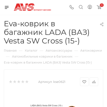
0
Eva-коврик в
багажник LADA (ВАЗ)
Vesta SW Cross (15-)
—
—
—
Главная
Каталог
Автоаксессуары
Автоковрики
—
—
Автомобильные коврики в багажник
Eva-коврик в багажник LADA (ВАЗ) Vesta SW Cross (15-)
Артикул:
kse0621