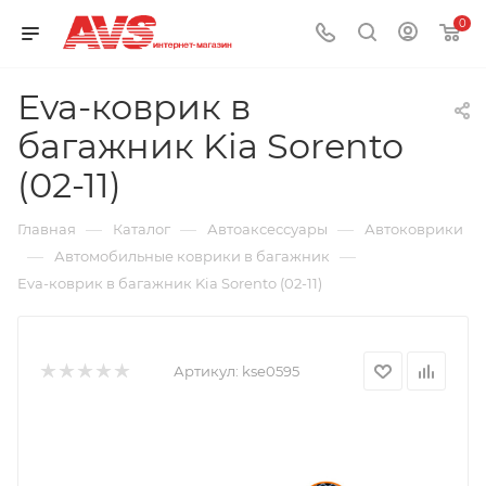
0
Eva-коврик в
багажник Kia Sorento
(02-11)
—
—
—
Главная
Каталог
Автоаксессуары
Автоковрики
—
—
Автомобильные коврики в багажник
Eva-коврик в багажник Kia Sorento (02-11)
Артикул:
kse0595