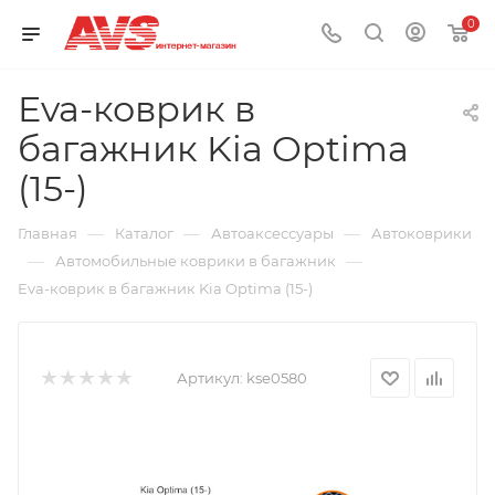
0
Eva-коврик в
багажник Kia Optima
(15-)
—
—
—
Главная
Каталог
Автоаксессуары
Автоковрики
—
—
Автомобильные коврики в багажник
Eva-коврик в багажник Kia Optima (15-)
Артикул:
kse0580