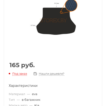
165
руб.
Под заказ
Нашли дешевле?
Характеристики
Материал
—
eva
Тип
—
в багажник
Марка авто
—
Kia