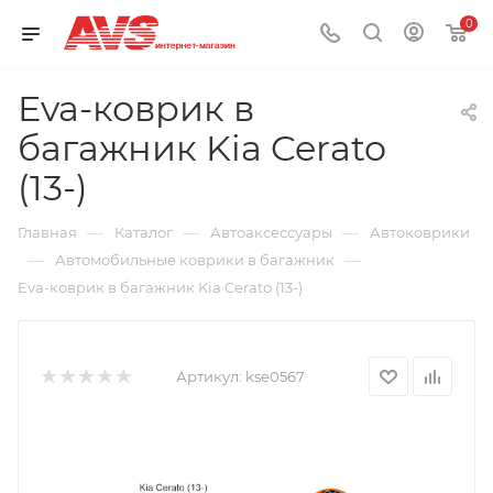
0
Eva-коврик в
багажник Kia Cerato
(13-)
—
—
—
Главная
Каталог
Автоаксессуары
Автоковрики
—
—
Автомобильные коврики в багажник
Eva-коврик в багажник Kia Cerato (13-)
Артикул:
kse0567