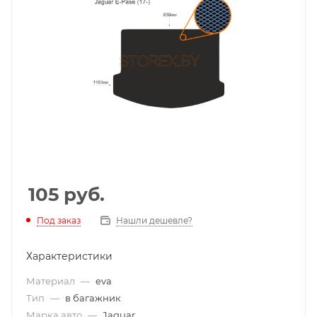
105
руб.
Под заказ
Нашли дешевле?
Характеристики
Материал
—
eva
Тип
—
в багажник
Марка авто
—
Jaguar