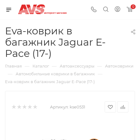
0
Eva-коврик в
багажник Jaguar E-
Pace (17-)
—
—
—
Главная
Каталог
Автоаксессуары
Автоковрики
—
—
Автомобильные коврики в багажник
Eva-коврик в багажник Jaguar E-Pace (17-)
Артикул:
kse0531