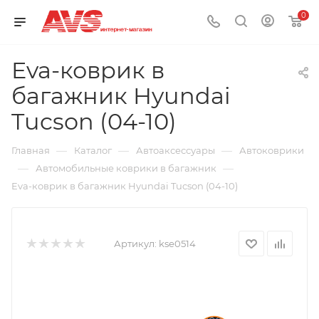
0
Eva-коврик в
багажник Hyundai
Tucson (04-10)
—
—
—
Главная
Каталог
Автоаксессуары
Автоковрики
—
—
Автомобильные коврики в багажник
Eva-коврик в багажник Hyundai Tucson (04-10)
Артикул:
kse0514