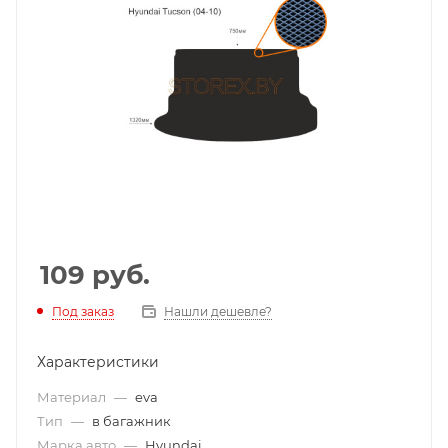
109
руб.
Под заказ
Нашли дешевле?
Характеристики
Материал
—
eva
Тип
—
в багажник
Марка авто
—
Hyundai