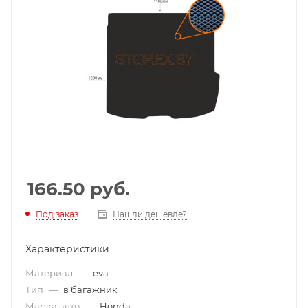
166.50
руб.
Под заказ
Нашли дешевле?
Характеристики
Материал
—
eva
Тип
—
в багажник
Марка авто
—
Honda