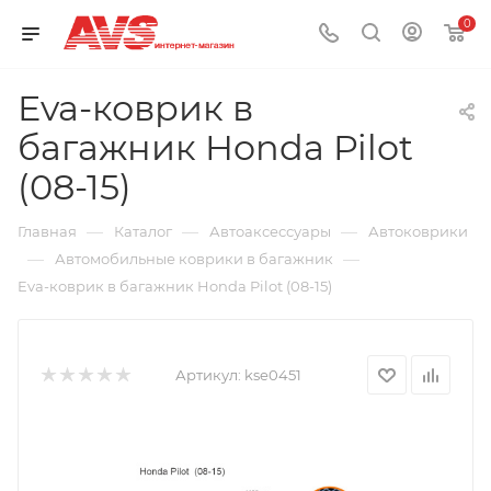
0
Eva-коврик в
багажник Honda Pilot
(08-15)
—
—
—
Главная
Каталог
Автоаксессуары
Автоковрики
—
—
Автомобильные коврики в багажник
Eva-коврик в багажник Honda Pilot (08-15)
Артикул:
kse0451