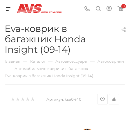
0
Eva-коврик в
багажник Honda
Insight (09-14)
—
—
—
Главная
Каталог
Автоаксессуары
Автоковрики
—
—
Автомобильные коврики в багажник
Eva-коврик в багажник Honda Insight (09-14)
Артикул:
kse0440