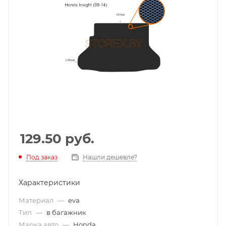
129.50
руб.
Под заказ
Нашли дешевле?
Характеристики
Материал
—
eva
Тип
—
в багажник
Марка авто
—
Honda