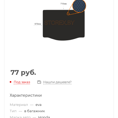
77
руб.
Под заказ
Нашли дешевле?
Характеристики
Материал
—
eva
Тип
—
в багажник
Марка авто
—
Honda