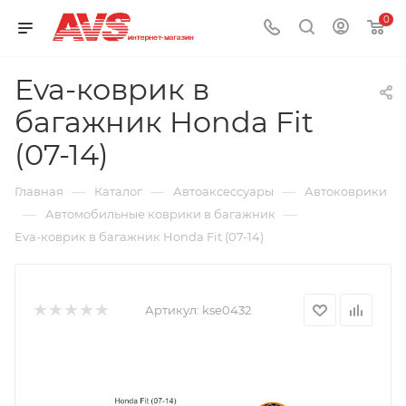
0
Eva-коврик в
багажник Honda Fit
(07-14)
—
—
—
Главная
Каталог
Автоаксессуары
Автоковрики
—
—
Автомобильные коврики в багажник
Eva-коврик в багажник Honda Fit (07-14)
Артикул:
kse0432