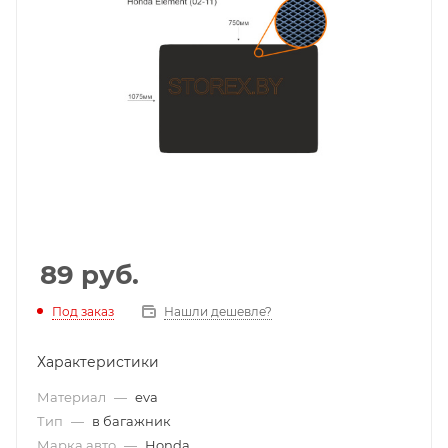
89
руб.
Под заказ
Нашли дешевле?
Характеристики
Материал
—
eva
Тип
—
в багажник
Марка авто
—
Honda