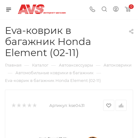
0
Eva-коврик в
багажник Honda
Element (02-11)
—
—
—
Главная
Каталог
Автоаксессуары
Автоковрики
—
—
Автомобильные коврики в багажник
Eva-коврик в багажник Honda Element (02-11)
Артикул:
kse0431