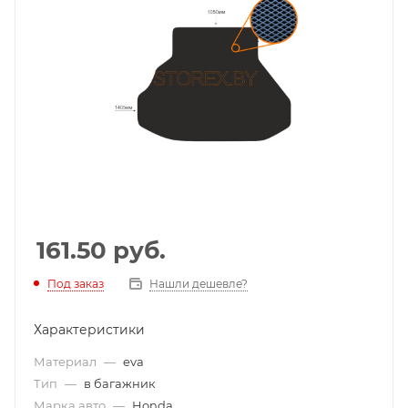
161.50
руб.
Под заказ
Нашли дешевле?
Характеристики
Материал
—
eva
Тип
—
в багажник
Марка авто
—
Honda