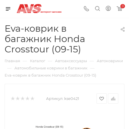
0
Eva-коврик в
багажник Honda
Crosstour (09-15)
—
—
—
Главная
Каталог
Автоаксессуары
Автоковрики
—
—
Автомобильные коврики в багажник
Eva-коврик в багажник Honda Crosstour (09-15)
Артикул:
kse0421