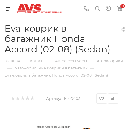
0
Eva-коврик в
багажник Honda
Accord (02-08) (Sedan)
—
—
—
Главная
Каталог
Автоаксессуары
Автоковрики
—
—
Автомобильные коврики в багажник
Eva-коврик в багажник Honda Accord (02-08) (Sedan)
Артикул:
kse0405