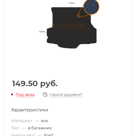
149.50
руб.
Под заказ
Нашли дешевле?
Характеристики
Материал
—
eva
Тип
—
в багажник
Марка авто
—
Ford