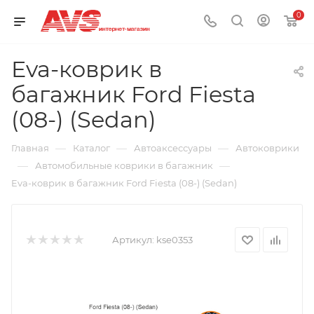
0
Eva-коврик в
багажник Ford Fiesta
(08-) (Sedan)
—
—
—
Главная
Каталог
Автоаксессуары
Автоковрики
—
—
Автомобильные коврики в багажник
Eva-коврик в багажник Ford Fiesta (08-) (Sedan)
Артикул:
kse0353