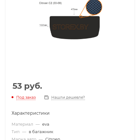
53
руб.
Под заказ
Нашли дешевле?
Характеристики
Материал
—
eva
Тип
—
в багажник
Марка авто
—
Citroen