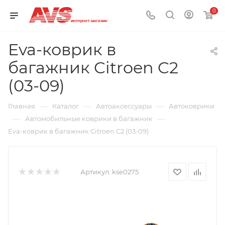
0
Eva-коврик в
багажник Citroen C2
(03-09)
—
—
—
Главная
Каталог
Автоаксессуары
Автоковрики
—
—
Автомобильные коврики в багажник
Eva-коврик в багажник Citroen C2 (03-09)
Артикул:
kse0275