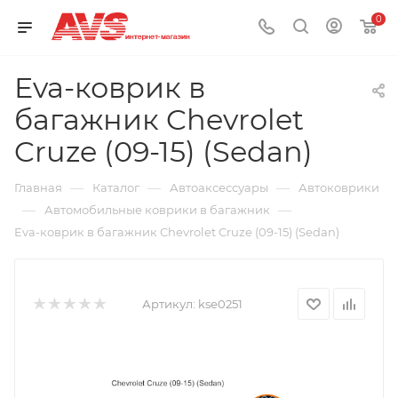
0
Eva-коврик в
багажник Chevrolet
Cruze (09-15) (Sedan)
—
—
—
Главная
Каталог
Автоаксессуары
Автоковрики
—
—
Автомобильные коврики в багажник
Eva-коврик в багажник Chevrolet Cruze (09-15) (Sedan)
Артикул:
kse0251