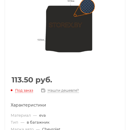
113.50
руб.
Под заказ
Нашли дешевле?
Характеристики
Материал
—
eva
Тип
—
в багажник
Марка авто
—
Chevrolet