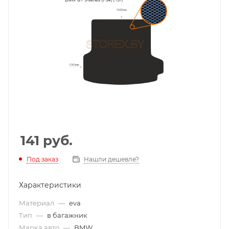
141
руб.
Под заказ
Нашли дешевле?
Характеристики
Материал
—
eva
Тип
—
в багажник
Марка авто
—
BMW