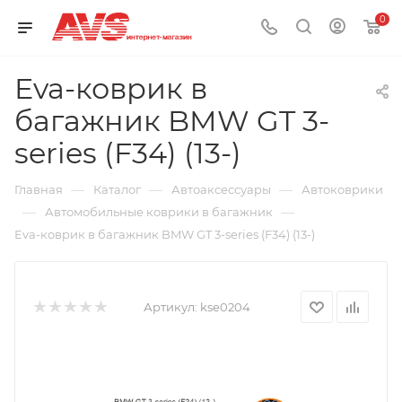
0
Eva-коврик в
багажник BMW GT 3-
series (F34) (13-)
—
—
—
Главная
Каталог
Автоаксессуары
Автоковрики
—
—
Автомобильные коврики в багажник
Eva-коврик в багажник BMW GT 3-series (F34) (13-)
Артикул:
kse0204