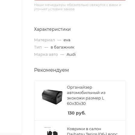
Наши менеджеры обязательно свяжутся с вами и
уточнят условия заказа
Характеристики
Материал
—
eva
Тип
—
в багажник
Марка авто
—
Audi
Рекомендуем
Органайзер
автомобильный из
экокожи размер L
60x30x30
130
руб.
Коврики в салон
Daihatsu Terios (06-) ворс