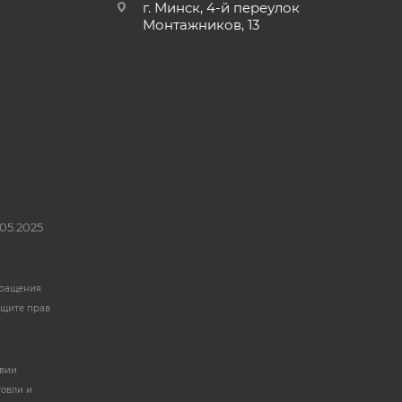
г. Минск, 4-й переулок
Монтажников, 13
05.2025
бращения
ащите прав
твии
говли и