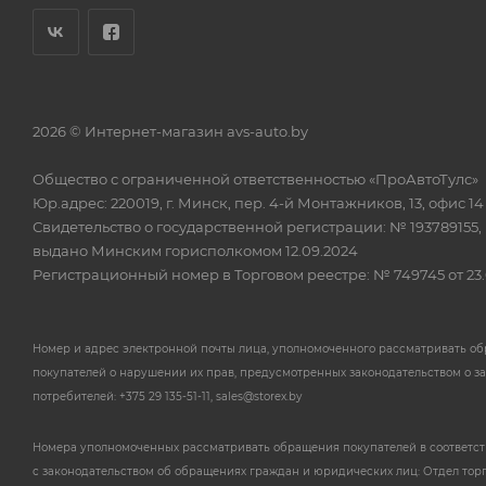
2026 © Интернет-магазин avs-auto.by
Общество с ограниченной ответственностью «ПроАвтоТулс»
Юр.адрес: 220019, г. Минск, пер. 4-й Монтажников, 13, офис 14
Свидетельство о государственной регистрации: № 193789155,
выдано Минским горисполкомом 12.09.2024
Регистрационный номер в Торговом реестре: № 749745 от 23.
Номер и адрес электронной почты лица, уполномоченного рассматривать о
покупателей о нарушении их прав, предусмотренных законодательством о з
потребителей: +375 29 135-51-11, sales@storex.by
Номера уполномоченных рассматривать обращения покупателей в соответс
с законодательством об обращениях граждан и юридических лиц: Отдел тор