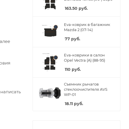
163.50
руб.
Eva-коврик в багажник
Mazda 2 (07-14)
77
руб.
Далее
Eva-коврики в салон
Opel Vectra (A) (88-95)
ловия
110
руб.
Съемник рычагов
стеклоочистителя AVS
 написать
WP-01
18.11
руб.