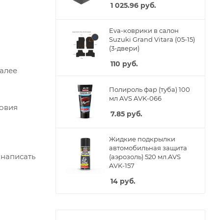
1 025.96
руб.
Eva-коврики в салон
Suzuki Grand Vitara (05-15)
(3-двери)
110
руб.
Далее
Полироль фар (туба) 100
мл AVS AVK-066
ловия
7.85
руб.
Жидкие подкрылки
автомобильная защита
 написать
(аэрозоль) 520 мл.AVS
AVK-157
14
руб.