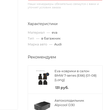
Наши менеджеры обязательно свяжутся с вами и
уточнят условия заказа
Характеристики
Материал
—
eva
Тип
—
в багажник
Марка авто
—
Audi
Рекомендуем
Eva-коврики в салон
BMW 7-series (E66) (01-08)
(Long)
131
руб.
Автохолодильник
Alpicool D30