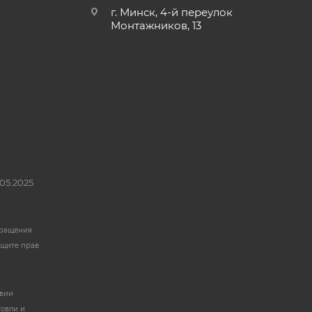
г. Минск, 4-й переулок
Монтажников, 13
05.2025
бращения
ащите прав
твии
говли и