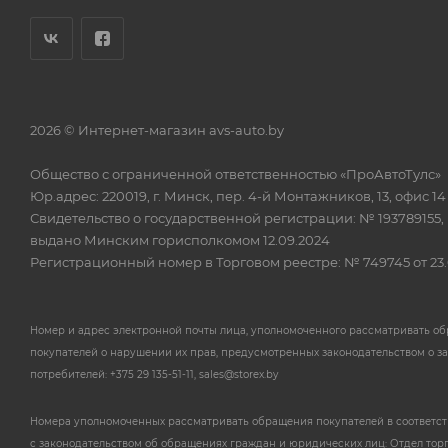
2026 © Интернет-магазин avs-auto.by
Общество с ограниченной ответственностью «ПроАвтоТулс»
Юр.адрес: 220019, г. Минск, пер. 4-й Монтажников, 13, офис 14
Свидетельство о государственной регистрации: № 193789155,
выдано Минским горисполкомом 12.09.2024
Регистрационный номер в Торговом реестре: № 749745 от 23.
Номер и адрес электронной почты лица, уполномоченного рассматривать о
покупателей о нарушении их прав, предусмотренных законодательством о з
потребителей: +375 29 135-51-11, sales@storex.by
Номера уполномоченных рассматривать обращения покупателей в соответс
с законодательством об обращениях граждан и юридических лиц: Отдел тор