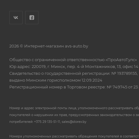
2026 © Интернет-магазин avs-auto.by
Общество с ограниченной ответственностью «ПроАвтоТулс»
Юр.адрес: 220019, г. Минск, пер. 4-й Монтажников, 13, офис 14
Свидетельство о государственной регистрации: № 193789155,
выдано Минским горисполкомом 12.09.2024
Регистрационный номер в Торговом реестре: № 749745 от 23.
Номер и адрес электронной почты лица, уполномоченного рассматривать о
покупателей о нарушении их прав, предусмотренных законодательством о з
потребителей: +375 29 135-51-11, sales@storex.by
Номера уполномоченных рассматривать обращения покупателей в соответс