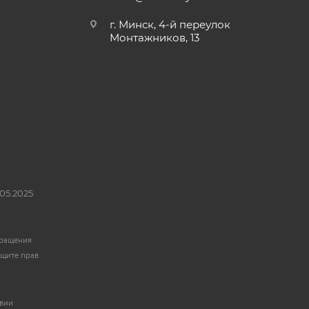
г. Минск, 4-й переулок
Монтажников, 13
05.2025
бращения
ащите прав
твии