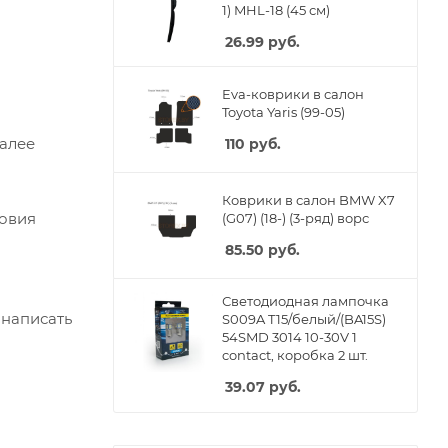
1) MHL-18 (45 см)
26.99
руб.
Eva-коврики в салон
Toyota Yaris (99-05)
Далее
110
руб.
Коврики в салон BMW X7
ловия
(G07) (18-) (3-ряд) ворс
85.50
руб.
Светодиодная лампочка
 написать
S009A T15/белый/(BA15S)
54SMD 3014 10-30V 1
contact, коробка 2 шт.
39.07
руб.