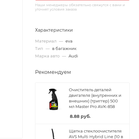
Наши менеджеры обязательно свяжутся с вами и
уточнят условия заказа
Характеристики
Материал
—
eva
Тип
—
в багажник
Марка авто
—
Audi
Рекомендуем
Очиститель деталей
двигателя (внутренних и
внешних) (триггер) 500
мл Master Pro AVK-858
8.88
руб.
Щетка стеклоочистителя
AVS Multi Hybrid Line (10 в