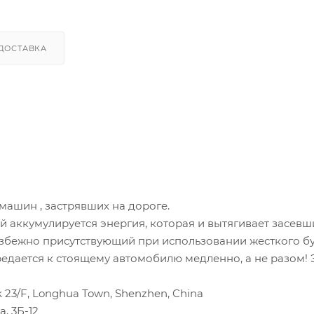
ДОСТАВКА
машин , застрявших на дороге.
ей аккумулируется энергия, которая и вытягивает засев
еизбежно присутствующий при использовании жесткого б
дается к стоящему автомобилю медленно, а не разом! 
rk 23/F, Longhua Town, Shenzhen, China
, 3Б-12