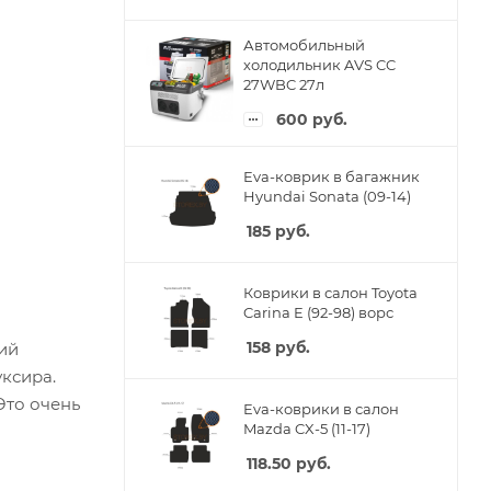
Автомобильный
холодильник AVS CC
27WBC 27л
600
руб.
Eva-коврик в багажник
Hyundai Sonata (09-14)
185
руб.
Коврики в салон Toyota
Carina E (92-98) ворс
158
руб.
ший
уксира.
Это очень
Eva-коврики в салон
Mazda CX-5 (11-17)
118.50
руб.