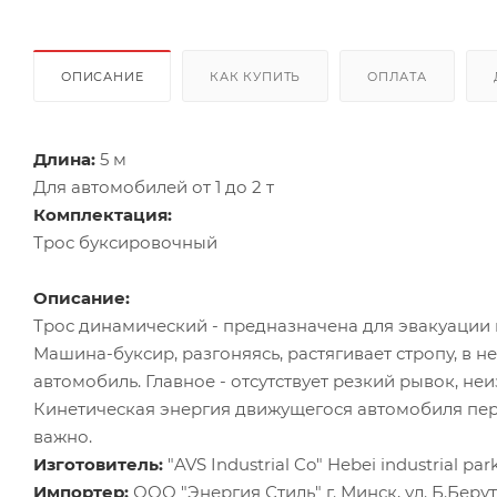
ОПИСАНИЕ
КАК КУПИТЬ
ОПЛАТА
Длина:
5 м
Для автомобилей от 1 до 2 т
Комплектация:
Трос буксировочный
Описание:
Трос динамический - предназначена для эвакуации 
Машина-буксир, разгоняясь, растягивает стропу, в н
автомобиль. Главное - отсутствует резкий рывок, н
Кинетическая энергия движущегося автомобиля пере
важно.
Изготовитель:
"AVS Industrial Co" Hebei industrial pa
Импортер:
ООО "Энергия Стиль" г. Минск, ул. Б.Берута