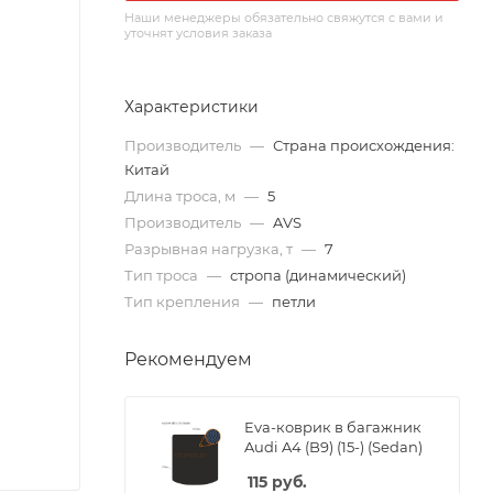
Наши менеджеры обязательно свяжутся с вами и
уточнят условия заказа
Характеристики
Производитель
—
Страна происхождения:
Китай
Длина троса, м
—
5
Производитель
—
AVS
Разрывная нагрузка, т
—
7
Тип троса
—
стропа (динамический)
Тип крепления
—
петли
Рекомендуем
Eva-коврик в багажник
Audi A4 (B9) (15-) (Sedan)
115
руб.