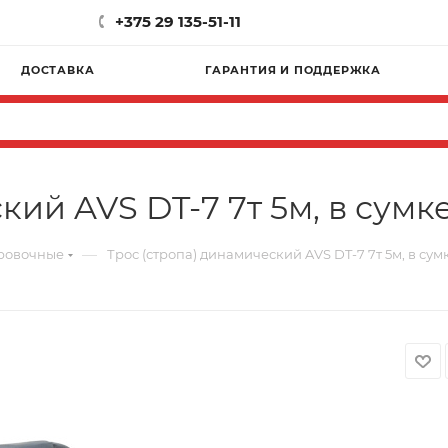
+375 29 135-51-11
ДОСТАВКА
ГАРАНТИЯ И ПОДДЕРЖКА
кий AVS DT-7 7т 5м, в сумк
—
ровочные
Трос (стропа) динамический AVS DT-7 7т 5м, в сум