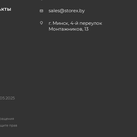
АКТЫ
sales@storex.by
г. Минск, 4-й переулок
Монтажников, 13
05.2025
бращения
ащите прав