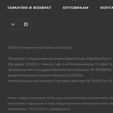
ГАРАНТИЯ И ВОЗВРАТ
ОПТОВИКАМ
КОНТ
2026 © Интернет-магазин avs-auto.by
Общество с ограниченной ответственностью «ПроАвтоТулс»
Юр.адрес: 220019, г. Минск, пер. 4-й Монтажников, 13, офис 14
Свидетельство о государственной регистрации: № 193789155,
выдано Минским горисполкомом 12.09.2024
Регистрационный номер в Торговом реестре: № 749745 от 23.
Номер и адрес электронной почты лица, уполномоченного рассматривать о
покупателей о нарушении их прав, предусмотренных законодательством о з
потребителей: +375 29 135-51-11, sales@storex.by