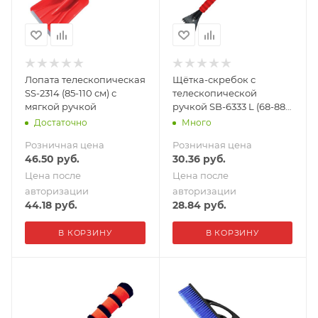
Лопата телескопическая
Щётка-скребок с
SS-2314 (85-110 см) с
телескопической
мягкой ручкой
ручкой SB-6333 L (68-88
см)
Достаточно
Много
Розничная цена
Розничная цена
46.50
руб.
30.36
руб.
Цена после
Цена после
авторизации
авторизации
44.18
руб.
28.84
руб.
В КОРЗИНУ
В КОРЗИНУ