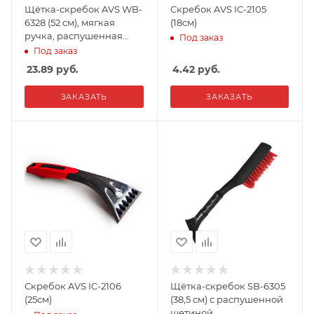
Щётка-скребок AVS WB-
Скребок AVS IC-2105
6328 (52 cм), мягкая
(18см)
ручка, распушенная
Под заказ
щетина. 2 поверхности
Под заказ
23.89
руб.
4.42
руб.
ЗАКАЗАТЬ
ЗАКАЗАТЬ
Скребок AVS IC-2106
Щётка-скребок SB-6305
(25см)
(38,5 см) с распушенной
щетиной