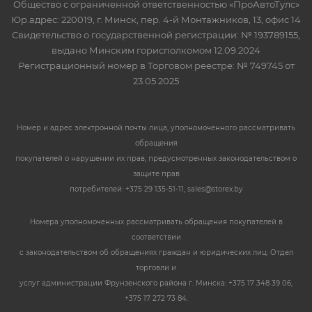
Общество с ограниченной ответственностью «ПроАвтоТулс»
Юр.адрес: 220019, г. Минск, пер. 4-й Монтажников, 13, офис 14
Свидетельство о государственной регистрации: № 193789155,
выдано Минским горисполкомом 12.09.2024
Регистрационный номер в Торговом реестре: № 749745 от
23.05.2025
Номер и адрес электронной почты лица, уполномоченного рассматривать
обращения
покупателей о нарушении их прав, предусмотренных законодательством о
защите прав
потребителей: +375 29 135-51-11, sales@storex.by
Номера уполномоченных рассматривать обращения покупателей в
соответствии
с законодательством об обращениях граждан и юридических лиц: Отдел
торговли и
услуг администрации Фрунзенского района г. Минска: +375 17 348 39 06,
+375 17 272 73 84.