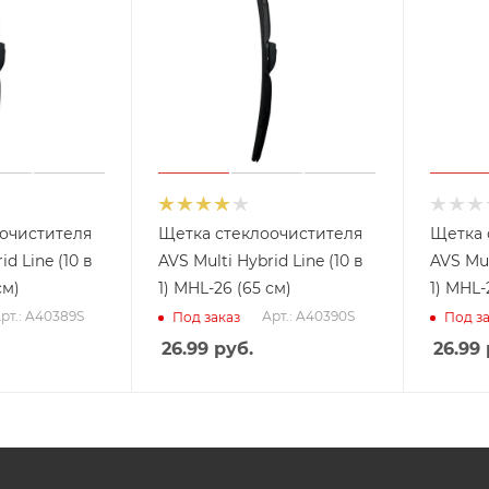
очистителя
Щетка стеклоочистителя
Щетка 
id Line (10 в
AVS Multi Hybrid Line (10 в
AVS Mul
см)
1) MHL-26 (65 см)
1) MHL-
рт.: A40389S
Арт.: A40390S
Под заказ
Под за
26.99
руб.
26.99