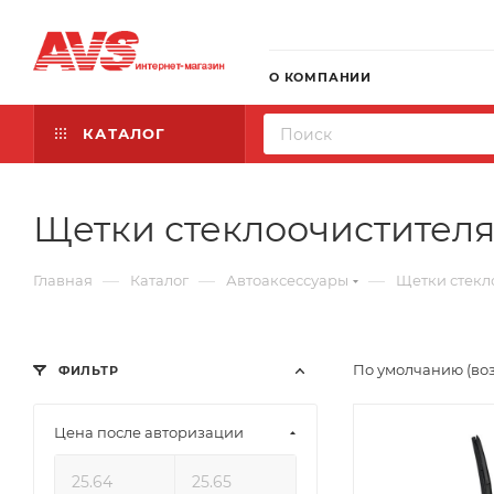
О КОМПАНИИ
КАТАЛОГ
Щетки стеклоочистителя A
—
—
—
Главная
Каталог
Автоаксессуары
Щетки стекл
По умолчанию (во
ФИЛЬТР
Цена после авторизации