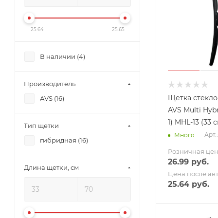
25.64
25.65
В наличии (
4
)
Производитель
Щетка стекло
AVS (
16
)
AVS Multi Hybr
1) MHL-13 (33 
Тип щетки
Арт.
Много
гибридная (
16
)
Розничная це
26.99
руб.
Длина щетки, см
Цена после ав
25.64
руб.