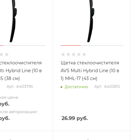
стеклоочистителя
Щетка стеклоочистителя
ti Hybrid Line (10 в
AVS Multi Hybrid Line (10 в
15 (38 см)
1) MHL-17 (43 см)
Арт.: A40379S
Арт.: A40381S
о
Достаточно
ная цена
уб.
осле авторизации
уб.
26.99
руб.