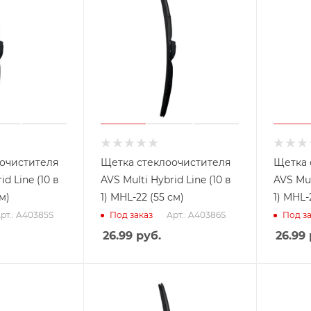
очистителя
Щетка стеклоочистителя
Щетка 
id Line (10 в
AVS Multi Hybrid Line (10 в
AVS Mul
см)
1) MHL-22 (55 см)
1) MHL-
рт.: A40385S
Арт.: A40386S
Под заказ
Под за
26.99
руб.
26.99