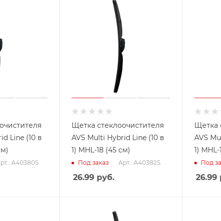
очистителя
Щетка стеклоочистителя
Щетка 
id Line (10 в
AVS Multi Hybrid Line (10 в
AVS Mul
см)
1) MHL-18 (45 см)
1) MHL-
рт.: A40380S
Арт.: A40382S
Под заказ
Под за
26.99
руб.
26.99