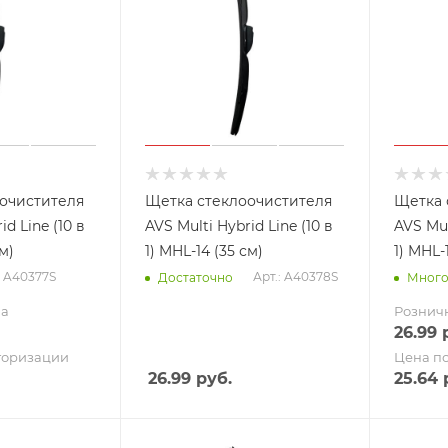
очистителя
Щетка стеклоочистителя
Щетка 
id Line (10 в
AVS Multi Hybrid Line (10 в
AVS Mul
см)
1) MHL-14 (35 см)
1) MHL-
: A40377S
Арт.: A40378S
Достаточно
Мног
на
Рознич
26.99
р
торизации
Цена п
26.99
руб.
25.64
р