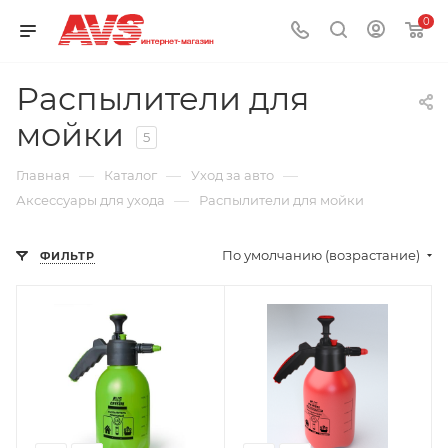
0
Распылители для
мойки
5
—
—
—
Главная
Каталог
Уход за авто
—
Аксессуары для ухода
Распылители для мойки
По умолчанию (возрастание)
ФИЛЬТР