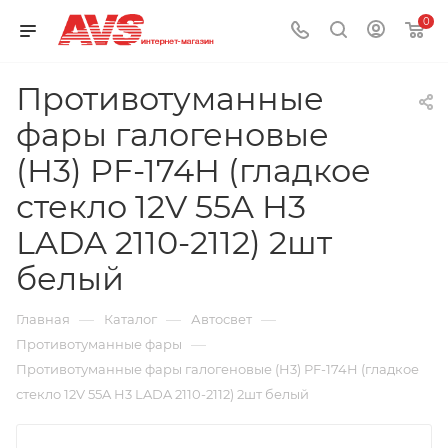
0
Противотуманные
фары галогеновые
(H3) PF-174H (гладкое
стекло 12V 55A H3
LADA 2110-2112) 2шт
белый
—
—
—
Главная
Каталог
Автосвет
—
Противотуманные фары
Противотуманные фары галогеновые (H3) PF-174H (гладкое
стекло 12V 55A H3 LADA 2110-2112) 2шт белый