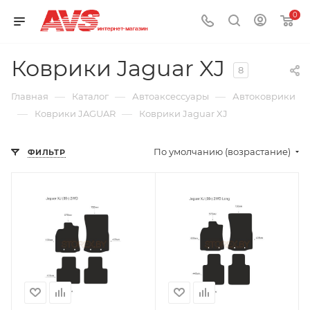
0
Коврики Jaguar XJ
8
—
—
—
Главная
Каталог
Автоаксессуары
Автоковрики
—
—
Коврики JAGUAR
Коврики Jaguar XJ
По умолчанию (возрастание)
ФИЛЬТР