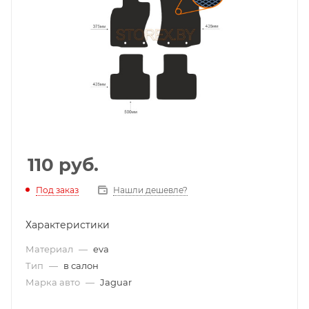
110
руб.
Под заказ
Нашли дешевле?
Характеристики
Материал
—
eva
Тип
—
в салон
Марка авто
—
Jaguar